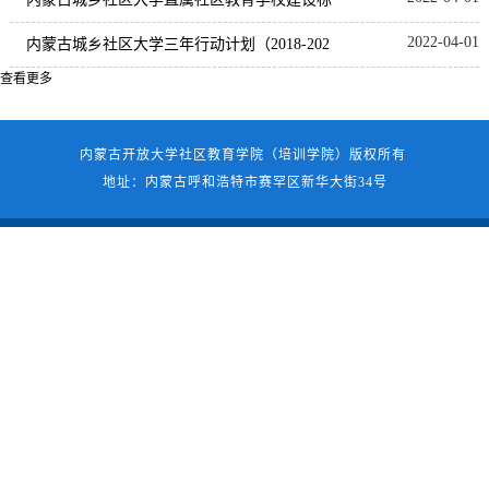
2022-04-01
准
内蒙古城乡社区大学三年行动计划（2018-202
查看更多
0年）
内蒙古开放大学社区教育学院（培训学院）版权所有
地址：内蒙古呼和浩特市赛罕区新华大街34号