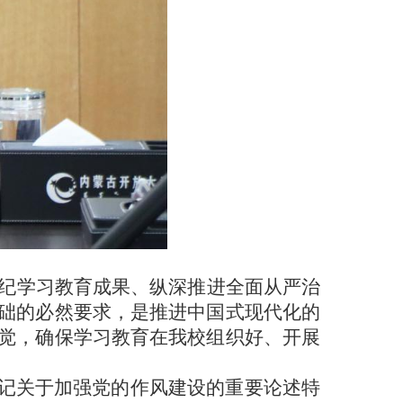
纪学习教育成果、纵深推进全面从严治
础的必然要求，是推进中国式现代化的
觉，确保学习教育在我校组织好、开展
书记关于加强党的作风建设的重要论述特