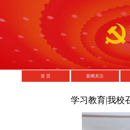
首 页
新闻关注
学习教育|我