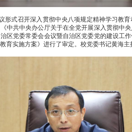
会议形式召开深入贯彻中央八项规定精神学习教
、《中共中央办公厅关于在全党开展深入贯彻中央
自治区党委常委会会议暨自治区党委党的建设工作
教育实施方案》进行了审定。校党委书记黄海主