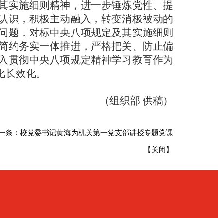
及其实施细则精神，进一步锤炼党性、提
想认识，积极主动融入，转变消极被动的
出问题，对标中央八项规定及其实施细则
，简约务实一体推进，严格把关、防止偏
深入贯彻中央八项规定精神学习教育作为
化长效化。
（
组织部
供稿
）
一条：
校党委书记黄海为机关第一党支部讲授专题党课
【
关闭
】