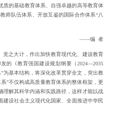
平优质的基础教育体系、自强卓越的高等教育体
教师队伍体系、开放互鉴的国际合作体系“八
——编 者
、党之大计，作出加快教育现代化、建设教育
《教育强国建设规划纲要（2024—2035
”为基本结构，将深化改革贯穿全文，突出教
系”不仅构成高质量教育体系的整体框架，更
确理解其科学内涵和实践路径，这样才能以战
面建设社会主义现代化国家、全面推进中华民