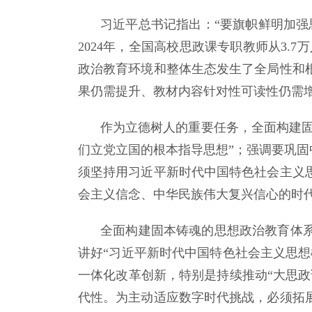
习近平总书记指出：“要旗帜鲜明加强
2024年，全国高校思政课专职教师从3.7
政治教育环境和整体生态发生了全局性和
果仍需提升、教材内容针对性可读性仍需
作为立德树人的重要任务，全面构建固
们立党立国的根本指导思想”；强调要巩固
须坚持用习近平新时代中国特色社会主义
会主义信念、中华民族伟大复兴信心的时
全面构建固本铸魂的思想政治教育体
讲好“习近平新时代中国特色社会主义思
一体化改革创新，特别是持续推动“大思
代性。为主动适应数字时代挑战，必须拓