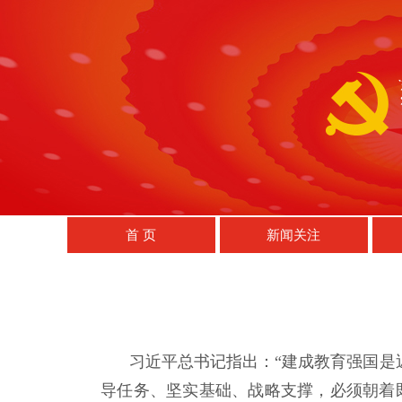
首 页
新闻关注
习近平总书记指出：“建成教育强国是
导任务、坚实基础、战略支撑，必须朝着既