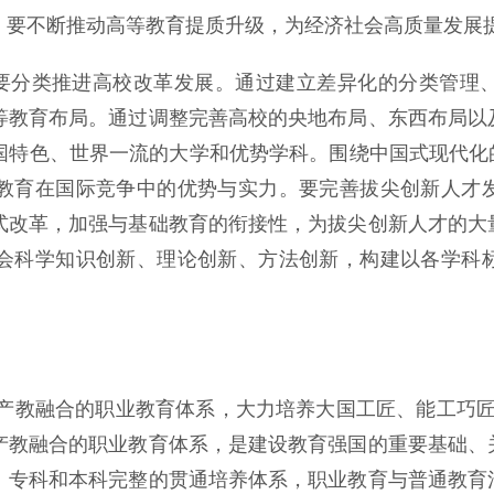
，要不断推动高等教育提质升级，为经济社会高质量发展
要分类推进高校改革发展。通过建立差异化的分类管理
等教育布局。通过调整完善高校的央地布局、东西布局以
国特色、世界一流的大学和优势学科。围绕中国式现代化的
教育在国际竞争中的优势与实力。要完善拔尖创新人才
式改革，加强与基础教育的衔接性，为拔尖创新人才的大
会科学知识创新、理论创新、方法创新，构建以各学科
产教融合的职业教育体系，大力培养大国工匠、能工巧匠
产教融合的职业教育体系，是建设教育强国的重要基础、
、专科和本科完整的贯通培养体系，职业教育与普通教育