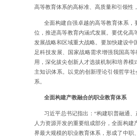
高等教育体系的高标准、高质量和引领性
全面构建自强卓越的高等教育体系，
位，推进高等教育内涵式发展。要优化高
发展战略和区域重大战略。要加快建设中
足科技发展、国家战略需求增强我国高等
用，深化拔尖创新人才选拔机制和培养模
主知识体系。以党的创新理论引领哲学社
系。
全面构建产教融合的职业教育体系
习近平总书记指出：“构建职普融通、
人力资源开发的重要组成部分，全面构建
界最大规模的职业教育体系，形成了中职