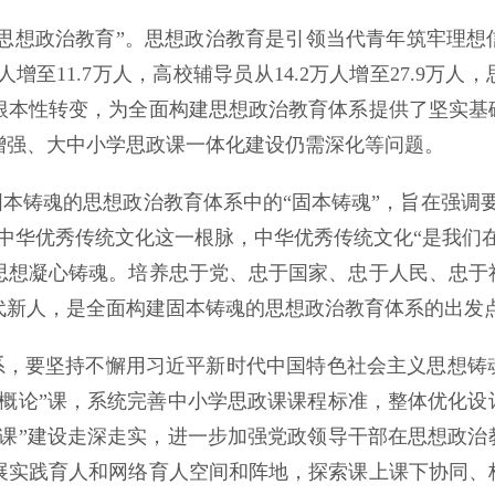
思想政治教育”。思想政治教育是引领当代青年筑牢理想信
万人增至11.7万人，高校辅导员从14.2万人增至27.9
根本性转变，为全面构建思想政治教育体系提供了坚实基
增强、大中小学思政课一体化建设仍需深化等问题。
本铸魂的思想政治教育体系中的“固本铸魂”，旨在强调
中华优秀传统文化这一根脉，中华优秀传统文化“是我们
思想凝心铸魂。培养忠于党、忠于国家、忠于人民、忠于
代新人，是全面构建固本铸魂的思想政治教育体系的出发
系，要坚持不懈用习近平新时代中国特色社会主义思想铸
想概论”课，系统完善中小学思政课课程标准，整体优化设
政课”建设走深走实，进一步加强党政领导干部在思想政治
展实践育人和网络育人空间和阵地，探索课上课下协同、