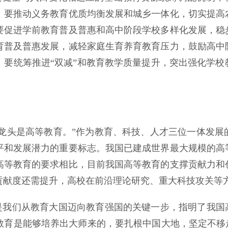
。要推动义务教育优质均衡发展和城乡一体化，切实提高
要促进学前教育普及普惠和高中阶段学校多样化发展，稳
育普及普惠发展，减轻家庭生育养育教育压力，鼓励高中
。要统筹推进“双减”和教育教学质量提升，突出强化学校
龙头是高等教育。”作为教育、科技、人才三位一体发展
平和发展潜力的重要标志。我国已建成世界最大规模的高
高等教育的要求相比，目前我国高等教育的支撑贡献力和
贡献度还需提升，高校在前沿理论研究、重大科技攻关等
我们从教育大国迈向教育强国的关键一步，指明了我国高
教育是能够培养出大师来的，要扎根中国大地，坚定不移走