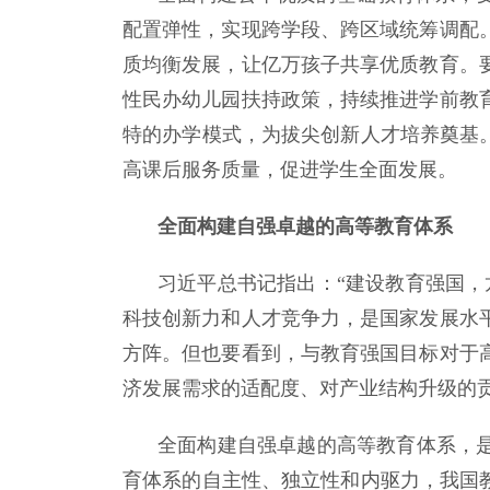
配置弹性，实现跨学段、跨区域统筹调配
质均衡发展，让亿万孩子共享优质教育。
性民办幼儿园扶持政策，持续推进学前教
特的办学模式，为拔尖创新人才培养奠基
高课后服务质量，促进学生全面发展。
全面构建自强卓越的高等教育体系
习近平总书记指出：“建设教育强国，
科技创新力和人才竞争力，是国家发展水
方阵。但也要看到，与教育强国目标对于
济发展需求的适配度、对产业结构升级的
全面构建自强卓越的高等教育体系，是
育体系的自主性、独立性和内驱力，我国