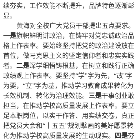
续夯实，工作效能不断提升，品牌特色逐渐彰
显。
黄海对全校广大党员干部提出五点要求。
一是
旗帜鲜明讲政治，在铸牢对党忠诚政治品
格上作表率。要始终坚持把党的政治建设放在
首位，做马克思主义的坚定信仰者和忠实实践
者。
二是
深学细悟铸根基，在树立和践行正确
政绩观上作表率。要坚持“学”字为先，“改”字
为要，“立”字为基，推动学习教育成果转化为
长效机制、转化为治理效能。
三是
干事创业敢
担当，在推动学校高质量发展上作表率。要立
足本职岗位，以实干作答、用实绩交卷，真正
把党员大会和“十五五”规划擘画的美好愿景转
化为推动学校高质量发展的生动现实。
四是
夯